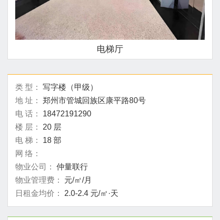
电梯厅
类 型：
写字楼（甲级）
地 址：
郑州市管城回族区康平路80号
电 话：
18472191290
楼 层：
20 层
电 梯：
18 部
网 络：
物业公司：
仲量联行
物业管理费：
元/㎡/月
日租金均价：
2.0-2.4 元/㎡·天