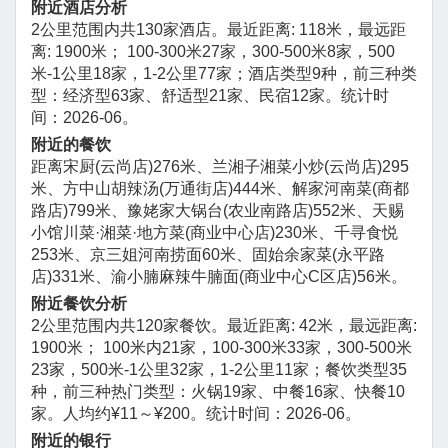
附近酒店分析
2公里范围内共130家酒店。最近距离: 118米，最远距
离: 1900米； 100-300米27家，300-500米8家，500
米-1公里18家，1-2公里77家；酒店类型9种，前三种类
型：经济型63家、舒适型21家、民宿12家。统计时
间：2026-06。
附近的餐饮
距离宋厨(云尚店)276米、兰湘子湘菜小炒(云尚店)295
米、方中山胡辣汤(万通街店)444米、解家河南菜(商都
路店)799米、豫姥家大锅台(农业南路店)552米、天赐
小馆川菜·湘菜·地方菜(商业中心店)230米、千寻食悦
253米、京三姐河南捞面60米、固始余家菜(永平路
店)331米、渝小腩麻辣牛腩面(商业中心C区店)56米。
附近餐饮分析
2公里范围内共120家餐饮。最近距离: 42米，最远距离:
1900米； 100米内21家，100-300米33家，300-500米
23家，500米-1公里32家，1-2公里11家；餐饮类型35
种，前三种热门类型：火锅19家、中餐16家、快餐10
家。人均约¥11～¥200。统计时间：2026-06。
附近的银行