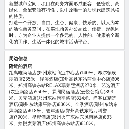
新型城市空间，项目在商务方面形成低容、低密度、高
绿化、全配套独有特性，以中原唯一的后现代建筑风格
的特质。
打造一个开放、自由、生态、健康、快乐的、以人为本
的活性商务空间，在实现商务办公高效、便捷、形象同
时，亦为企业人提供一个多元的、人性的、健康的全新
化的工作、生活一体化的城市活动平台。
周边信息
附近的酒店
距离唯尚酒店(郑州东站商业中心店)140米、希尔顿欢
朋酒店235米、泽溪酒店(郑州高铁东站商业中心店)606
米、郑州高铁东站RELAX瑞莱熙酒店270米、艺选酒店
(农业南路店)550米、霖澜民宿酒店(云悦公馆店)393
米、贝壳酒店(郑州东站康平路店)814米、尚客优精选
酒店(郑州东站康平路店)836米、全季酒店(郑州东站东
风南路店)618米、碧岸酒店(郑州高铁东站万科誉
店)790米、星程酒店(郑州火车东站东风南路店)833
米、拾悦麦芽酒店(郑州高铁东站店)818米。