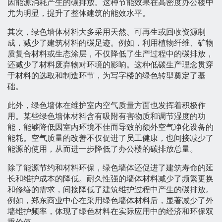
因能源消耗产生的碳排放。这种节能效果在高密度办公楼中
尤为明显，提升了整体建筑的能效水平。
其次，绿色墙体材料大多采用天然、可再生或回收资源制
成，减少了建筑材料的碳足迹。例如，利用植物纤维、矿物
质复合材料或生态涂层，不仅降低了生产过程中的碳排放，
还减少了材料废弃物对环境的影响。这种低碳生产理念贯穿
于材料的选取和制造环节，为写字楼的绿色转型奠定了基
础。
此外，绿色墙体在维护室内空气质量方面也发挥着积极作
用。某些绿色墙体材料含有吸附有害物质和调节湿度的功
能，能够降低因室内环境不佳而导致的额外空气净化设备的
能耗。空气质量的改善不仅促进了员工健康，也间接减少了
能源的使用，从而进一步降低了办公楼的碳排放总量。
除了能源节约和材料环保，绿色墙体还促进了建筑寿命的延
长和维护成本的降低。耐久性强的墙体材料减少了频繁更换
和修缮的需求，间接降低了建筑维护过程中产生的碳排放。
例如，郑东商业中心在采用绿色墙体材料后，显著减少了外
墙维护频率，体现了绿色材料在实际应用中的经济和环保双