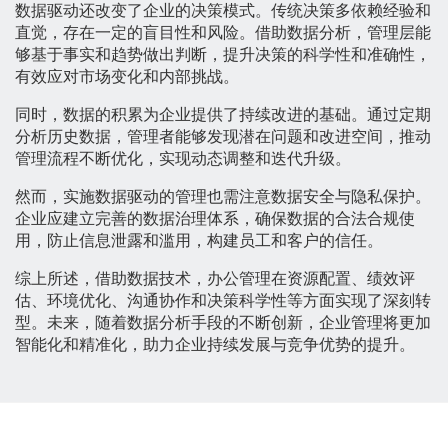
数据驱动还改变了企业的决策模式。传统决策多依赖经验和
直觉，存在一定的盲目性和风险。借助数据分析，管理层能
够基于事实和趋势做出判断，提升决策的科学性和准确性，
有效应对市场变化和内部挑战。
同时，数据的积累为企业提供了持续改进的基础。通过定期
分析历史数据，管理者能够发现潜在问题和改进空间，推动
管理流程不断优化，实现动态调整和迭代升级。
然而，实施数据驱动的管理也需注意数据安全与隐私保护。
企业应建立完善的数据治理体系，确保数据的合法合规使
用，防止信息泄露和滥用，构建员工和客户的信任。
综上所述，借助数据技术，办公管理在资源配置、绩效评
估、环境优化、沟通协作和决策科学性等方面实现了深刻转
型。未来，随着数据分析手段的不断创新，企业管理将更加
智能化和精准化，助力企业持续发展与竞争优势的提升。