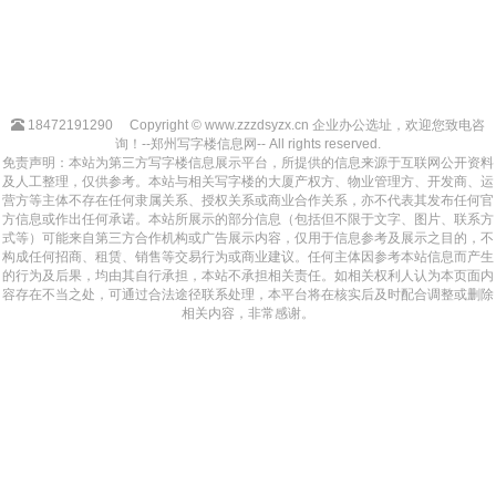
18472191290
Copyright © www.zzzdsyzx.cn 企业办公选址，欢迎您致电咨
询！--郑州写字楼信息网-- All rights reserved.
免责声明：本站为第三方写字楼信息展示平台，所提供的信息来源于互联网公开资料
及人工整理，仅供参考。本站与相关写字楼的大厦产权方、物业管理方、开发商、运
营方等主体不存在任何隶属关系、授权关系或商业合作关系，亦不代表其发布任何官
方信息或作出任何承诺。本站所展示的部分信息（包括但不限于文字、图片、联系方
式等）可能来自第三方合作机构或广告展示内容，仅用于信息参考及展示之目的，不
构成任何招商、租赁、销售等交易行为或商业建议。任何主体因参考本站信息而产生
的行为及后果，均由其自行承担，本站不承担相关责任。如相关权利人认为本页面内
容存在不当之处，可通过合法途径联系处理，本平台将在核实后及时配合调整或删除
相关内容，非常感谢。