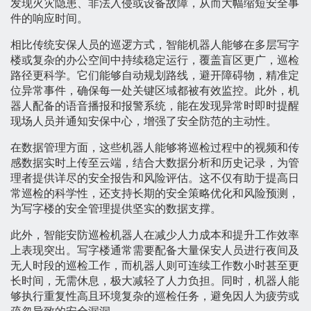
发现火灾隐患、非法入侵或设备故障，从而大幅缩短安全事
件的响应时间。
相比传统安保人员的巡逻方式，智能机器人能够在多层写字
楼或复杂的办公空间中持续稳定运行，覆盖盲区更广，巡检
路径更科学。它们能够自动规划路线，避开障碍物，精准定
位异常事件，确保每一处关键区域都被有效监控。此外，机
器人配备的语音播报和报警系统，能在发现异常时即时提醒
现场人员并通知安保中心，增强了安全防范的主动性。
在数据管理方面，这些机器人能够将巡检过程中的视频和传
感数据实时上传至云端，结合大数据分析和历史记录，为管
理者提供详尽的安全报告和风险评估。这不仅有助于提高日
常巡检的科学性，还支持长期的安全策略优化和风险预测，
为写字楼的安全管理提供坚实的数据支撑。
此外，智能安防巡检机器人在减少人力成本和提升工作效率
上表现突出。写字楼通常需要配备大量保安人员进行夜间及
无人时段的巡检工作，而机器人则可连续工作数小时甚至更
长时间，无需休息，极大减轻了人力负担。同时，机器人能
够执行重复性高且环境复杂的巡检任务，避免因人为疲劳或