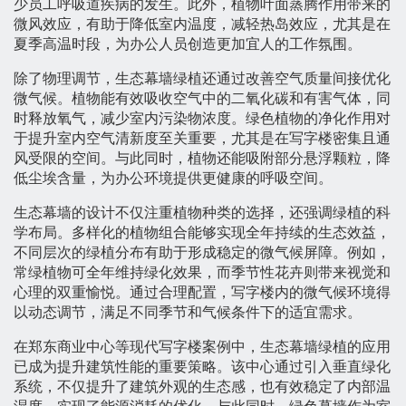
少员工呼吸道疾病的发生。此外，植物叶面蒸腾作用带来的
微风效应，有助于降低室内温度，减轻热岛效应，尤其是在
夏季高温时段，为办公人员创造更加宜人的工作氛围。
除了物理调节，生态幕墙绿植还通过改善空气质量间接优化
微气候。植物能有效吸收空气中的二氧化碳和有害气体，同
时释放氧气，减少室内污染物浓度。绿色植物的净化作用对
于提升室内空气清新度至关重要，尤其是在写字楼密集且通
风受限的空间。与此同时，植物还能吸附部分悬浮颗粒，降
低尘埃含量，为办公环境提供更健康的呼吸空间。
生态幕墙的设计不仅注重植物种类的选择，还强调绿植的科
学布局。多样化的植物组合能够实现全年持续的生态效益，
不同层次的绿植分布有助于形成稳定的微气候屏障。例如，
常绿植物可全年维持绿化效果，而季节性花卉则带来视觉和
心理的双重愉悦。通过合理配置，写字楼内的微气候环境得
以动态调节，满足不同季节和气候条件下的适宜需求。
在郑东商业中心等现代写字楼案例中，生态幕墙绿植的应用
已成为提升建筑性能的重要策略。该中心通过引入垂直绿化
系统，不仅提升了建筑外观的生态感，也有效稳定了内部温